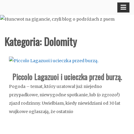
Skip
"Bo na tym pieskim świecie to się bardzo liczy, by iść na sześciu
Huncwot na gigancie, czyli blog o
to
łapach i jednej smyczy" Marek Majewski
content
podróżach z psem
Kategoria: Dolomity
Piccolo Lagazuoi i ucieczka przed burzą.
Pogoda – temat, który uratował już niejedno
przypadkowe, niewygodne spotkanie, lub (o zgrozo!)
zjazd rodzinny. Uwielbiam, kiedy niewidziani od 30 lat
wujkowe ogłaszają, że ostatnio