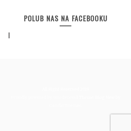
POLUB NAS NA FACEBOOKU
All Right Reserved 2019
Proudly powered by WordPress
|
Theme: Blog New by
Candid Themes
.